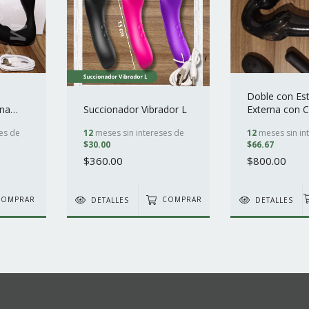
Doble con Es
rna
Succionador Vibrador L
Externa con C
es de
12
meses sin intereses de
12
meses sin in
$30.00
$66.67
$360.00
$800.00
DETALLES
COMPRAR
DETALLES