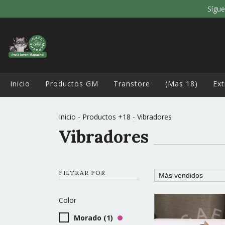
Sígue
Inicio
Productos GM
Transtore
(Mas 18)
Ext
Inicio
-
Productos +18
-
Vibradores
Vibradores
FILTRAR POR
Color
Morado (1)