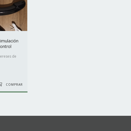
timulación
ontrol
tereses de