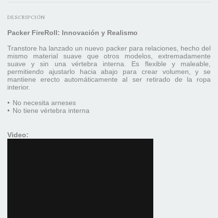
DESCRIPCIÓN
Packer FireRoll: Innovación y Realismo
Transtore ha lanzado un nuevo packer para relaciones, hecho del
mismo material suave que otros modelos, extremadamente
suave y sin una vértebra interna. Es flexible y maleable,
permitiendo ajustarlo hacia abajo para crear volumen, y se
mantiene erecto automáticamente al ser retirado de la ropa
interior.
•
No necesita arneses
•
No tiene vértebra interna
Video: