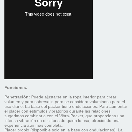
Funciones:
Penetración:
Puede ajustarse en la ropa interior para crear
volumen y para sobresalir, pero se considera voluminoso para el
uso diario. La base del packer tiene ondulaciones. Para aumentar
el placer con estímulos vibratorios durante las relaciones,
sugerimos combinarlo con el Vibra-Packer, que proporciona una
intensa vibración en el clítoris de quien lo usa, ofreciendo una
experiencia aún más completa.
Placer propio (disponible solo en la base con ondulaciones): La