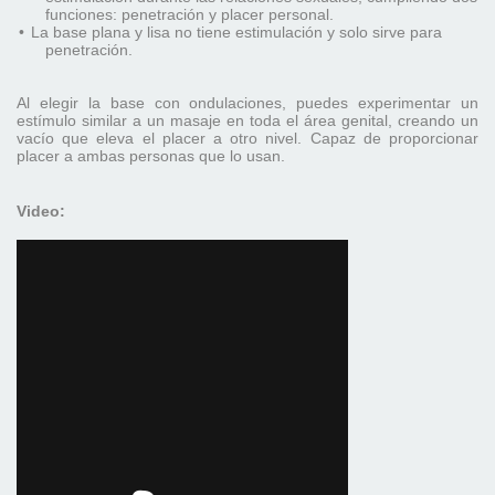
funciones: penetración y placer personal.
•
La base plana y lisa no tiene estimulación y solo sirve para
penetración.
Al elegir la base con ondulaciones, puedes experimentar un
estímulo similar a un masaje en toda el área genital, creando un
vacío que eleva el placer a otro nivel. Capaz de proporcionar
placer a ambas personas que lo usan.
Video: